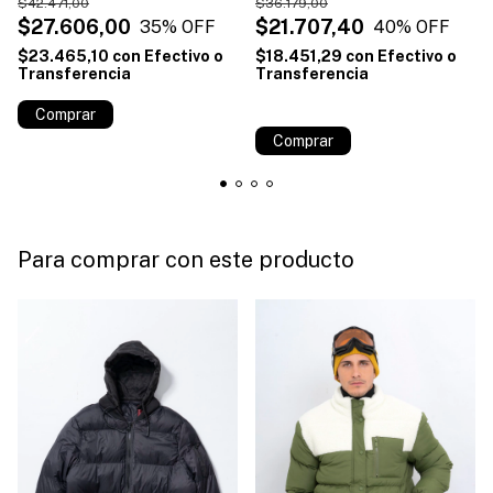
$42.471,00
$36.179,00
$27.606,00
$21.707,40
35
% OFF
40
% OFF
$23.465,10
con
Efectivo o
$18.451,29
con
Efectivo o
Transferencia
Transferencia
¡No te lo pierdas, es el último!
Comprar
Comprar
Para comprar con este producto