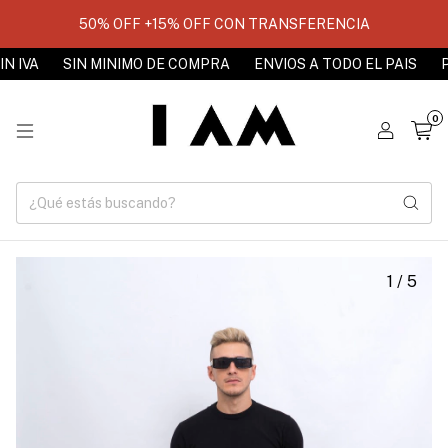
50% OFF +15% OFF CON TRANSFERENCIA
A
SIN MINIMO DE COMPRA
ENVIOS A TODO EL PAIS
PRECI
0
1
/
5