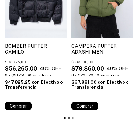
BOMBER PUFFER
CAMPERA PUFFER
CAMILO
ADASHI MEN
$93.775,00
$133.100,00
$56.265,00
$79.860,00
40
% OFF
40
% OFF
3
x
$18.755,00
sin interés
3
x
$26.620,00
sin interés
$47.825,25
con
Efectivo o
$67.881,00
con
Efectivo o
Transferencia
Transferencia
¡No te lo pierdas, es el último!
¡No te lo pierdas, es el último!
Comprar
Comprar