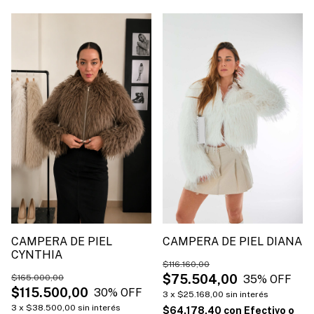
CAMPERA DE PIEL
CAMPERA DE PIEL DIANA
CYNTHIA
$116.160,00
$75.504,00
$165.000,00
35
% OFF
$115.500,00
30
% OFF
3
x
$25.168,00
sin interés
3
x
$38.500,00
sin interés
$64.178,40
con
Efectivo o