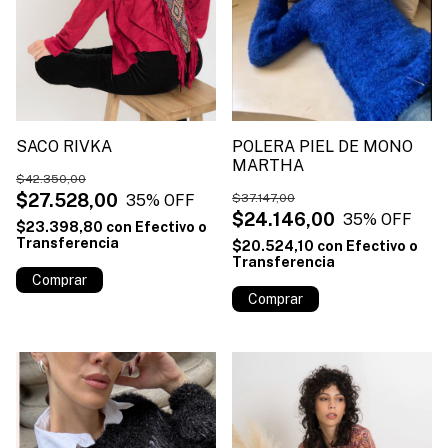
POLERA PIEL DE MONO
SACO RIVKA
MARTHA
$42.350,00
$27.528,00
$37.147,00
35
% OFF
$24.146,00
35
% OFF
$23.398,80
con
Efectivo o
Transferencia
$20.524,10
con
Efectivo o
Transferencia
Comprar
Comprar