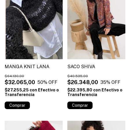
MANGA KNIT LANA
SACO SHIVA
$64.130,00
$40.535,00
$32.065,00
$26.348,00
50
% OFF
35
% OFF
$27.255,25
con
Efectivo o
$22.395,80
con
Efectivo o
Transferencia
Transferencia
Comprar
Comprar