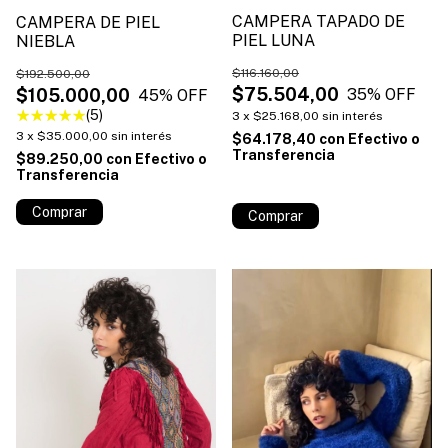
CAMPERA TAPADO DE
CAMPERA DE PIEL
PIEL LUNA
NIEBLA
$116.160,00
$192.500,00
$75.504,00
$105.000,00
35
% OFF
45
% OFF
(5)
3
x
$25.168,00
sin interés
3
x
$35.000,00
sin interés
$64.178,40
con
Efectivo o
Transferencia
$89.250,00
con
Efectivo o
Transferencia
¡Solo quedan
2
en stock!
Comprar
Comprar