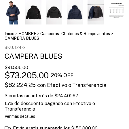
Inicio
>
HOMBRE
>
Camperas - Chalecos & Rompevientos
>
CAMPERA BLUES
SKU:
124-2
CAMPERA BLUES
$91.506,00
$73.205,00
20
% OFF
$62.224,25
con
Efectivo o Transferencia
3
cuotas sin interés de
$24.401,67
15% de descuento
pagando con Efectivo o
Transferencia
Ver más detalles
Envío gratis
superando los
$150.000,00