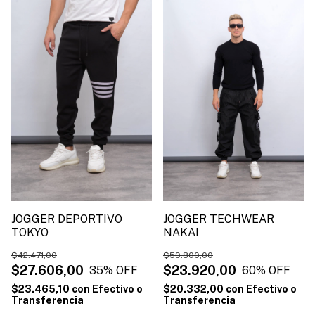
JOGGER DEPORTIVO
JOGGER TECHWEAR
TOKYO
NAKAI
$42.471,00
$59.800,00
$27.606,00
$23.920,00
35
% OFF
60
% OFF
$23.465,10
con
Efectivo o
$20.332,00
con
Efectivo o
Transferencia
Transferencia