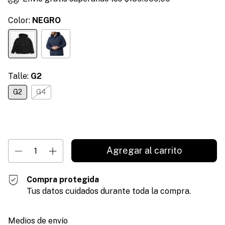
Color:
NEGRO
Talle:
G2
G2
G4
¡No te lo pierdas, es el último!
Compra protegida
Tus datos cuidados durante toda la compra.
Entregas para el CP:
Cambiar CP
Medios de envío